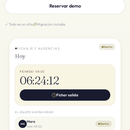
Reservar demo
Todo en un sitio
Migración incluida
Dentro
FICHAJE Y AUSENCIAS
Hoy
FICHADO · 08:02
06:24:12
Fichar salida
EL EQUIPO AHORA MISMO
Mara
Dentro
MA
Sala
·
08:02