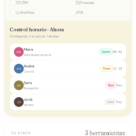
CRM
Finanzas
Analítica
IA
Control horario · Ahora
6 trabajando · 2 en pausa · 1 de baja
Mara
MA
Dentro
08:02
Sala de peluquería
Andre
AN
Pausa
11:18
Cocina
Sara
SA
Baja
hoy
Recepción
Jordi
JO
Libre
hoy
Ventas
3
herramientas
TU STACK