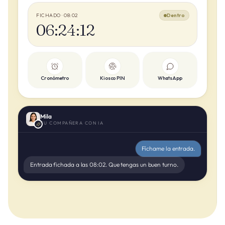
FICHADO · 08:02
Dentro
06:24:12
Cronómetro
Kiosco PIN
WhatsApp
Mila
TU COMPAÑERA CON IA
Fíchame la entrada.
Entrada fichada a las 08:02. Que tengas un buen turno.