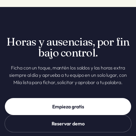
un radio definido de tu lugar de trabajo.
solicite una ausencia, apruebe o rechace la solicitud de un
compañero y te diga las horas o las horas extra del equipo, y
lo hace. Todo sigue siendo totalmente editable a mano; la IA
es opcional, nunca obligatoria.
Horas y ausencias, por fin
bajo control.
Ficha con un toque, mantén los saldos y las horas extra
siempre al día y aprueba a tu equipo en un solo lugar, con
Mila lista para fichar, solicitar y aprobar a tu palabra.
Empieza gratis
Reservar demo