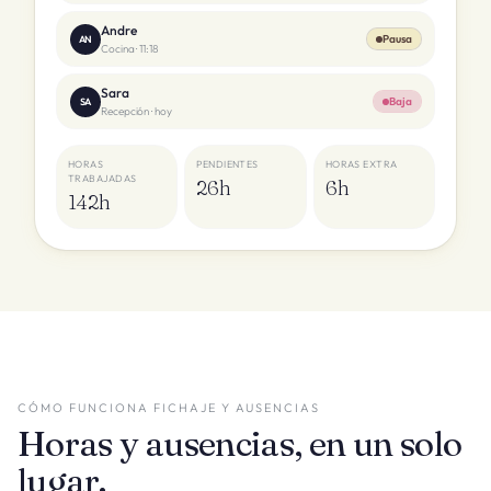
Andre
Pausa
AN
Cocina
·
11:18
Sara
Baja
SA
Recepción
·
hoy
HORAS
PENDIENTES
HORAS EXTRA
TRABAJADAS
26h
6h
142h
CÓMO FUNCIONA FICHAJE Y AUSENCIAS
Horas y ausencias, en un solo
lugar.