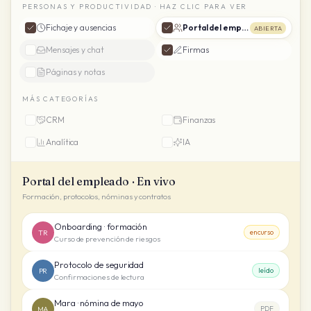
PERSONAS Y PRODUCTIVIDAD · HAZ CLIC PARA VER
Fichaje y ausencias
Portal del empleado
ABIERTA
Mensajes y chat
Firmas
Páginas y notas
MÁS CATEGORÍAS
CRM
Finanzas
Analítica
IA
Portal del empleado · En vivo
Formación, protocolos, nóminas y contratos
Onboarding · formación
TR
en curso
Curso de prevención de riesgos
Protocolo de seguridad
PR
leído
Confirmaciones de lectura
Mara · nómina de mayo
MA
PDF