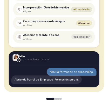
Incorporación · Guía de bienvenida
Completado
Página
Curso de prevención de riesgos
En curso
Archivo
Atención al cliente: básicos
Sin empezar
Archivo
Mila
TU COMPAÑERA CON IA
Abre la formación de onboarding.
Abriendo Portal del Empleado · Formación para ti.