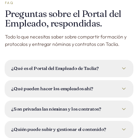
FAQ
Preguntas sobre el Portal del
Empleado, respondidas.
Todo lo que necesitas saber sobre compartir formación y
protocolos y entregar nóminas y contratos con Taclia.
¿Qué es el Portal del Empleado de Taclia?
Es el centro autoservicio de tu equipo dentro de Taclia, con
cuatro secciones, Formación, Protocolos, Nóminas y
¿Qué pueden hacer los empleados ahí?
Contratos, para que los empleados encuentren lo que
necesitan sin tener que pedírtelo.
Abren la formación y los protocolos compartidos, los
marcan como completados o leídos, firman documentos
¿Son privadas las nóminas y los contratos?
cuando se requiere firma y descargan sus propias nóminas y
contratos.
Sí. Cada documento personal se sube a un empleado
concreto y es visible solo para esa persona, los demás
¿Quién puede subir y gestionar el contenido?
empleados no pueden verlo. Los archivos se guardan de