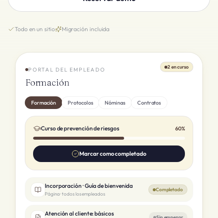
Todo en un sitio
Migración incluida
2 en curso
PORTAL DEL EMPLEADO
Formación
Formación
Protocolos
Nóminas
Contratos
Curso de prevención de riesgos
60%
Marcar como completado
Incorporación · Guía de bienvenida
Completado
Página · todos los empleados
Atención al cliente: básicos
Sin empezar