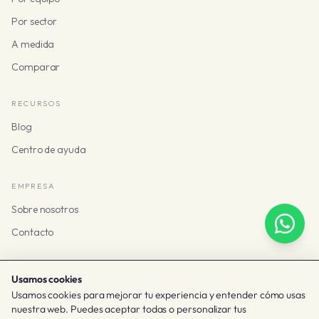
Por sector
A medida
Comparar
RECURSOS
Blog
Centro de ayuda
EMPRESA
Sobre nosotros
Contacto
Usamos cookies
Usamos cookies para mejorar tu experiencia y entender cómo usas
© 2026 Taclia
nuestra web. Puedes aceptar todas o personalizar tus
Términos y privacidad
Cookies
Configurar cookies