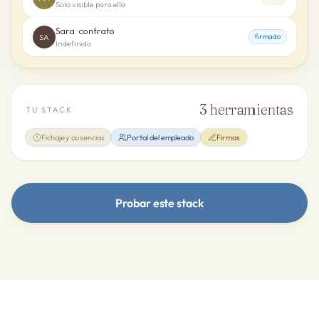
Solo visible para ella
Sara · contrato
SA
firmado
Indefinido
3
herramientas
TU STACK
Fichaje y ausencias
Portal del empleado
Firmas
Probar este stack